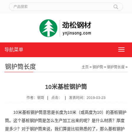
导航菜单
导
航
菜
钢护筒长度
主页
>
钢护筒
>
钢护筒长度
>
单
10米基桩钢护筒
|
|
作者：钢哥
点击：
发表时间：2019-03-23
10米基桩钢护筒意思是长度为10米（或高度为10）的基桩钢护
筒。这个基桩钢护筒是怎么生产加工出来的呢？是什么材质？厚度
是多少？对于钢护筒来说，我们算是比较熟悉的了，那么基桩钢护