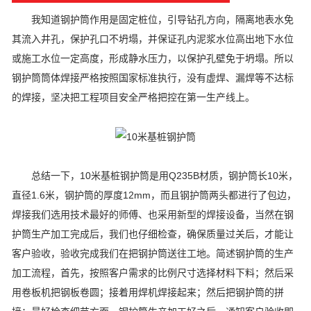
我知道钢护筒作用是固定桩位，引导钻孔方向，隔离地表水免
其流入井孔，保护孔口不坍塌，并保证孔内泥浆水位高出地下水位
或施工水位一定高度，形成静水压力，以保护孔壁免于坍塌。所以
钢护筒筒体焊接严格按照国家标准执行，没有虚焊、漏焊等不达标
的焊接，坚决把工程项目安全严格把控在第一生产线上。
总结一下，10米基桩钢护筒是用Q235B材质，钢护筒长10米，
直径1.6米，钢护筒的厚度12mm，而且钢护筒两头都进行了包边，
焊接我们选用技术最好的师傅、也采用新型的焊接设备，当然在钢
护筒生产加工完成后，我们也仔细检查，确保质量过关后，才能让
客户验收，验收完成我们在把钢护筒送往工地。简述钢护筒的生产
加工流程，首先，按照客户需求的比例尺寸选择材料下料；然后采
用卷板机把钢板卷圆；接着用焊机焊接起来；然后把钢护筒的拼