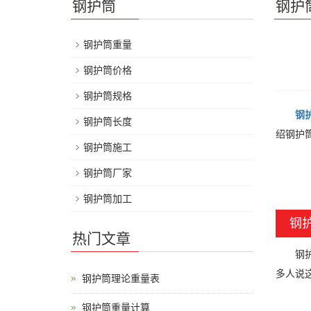
钢护筒
钢护
钢护筒重量
钢护筒价格
钢护筒规格
钢
钢护筒长度
绍钢护
钢护筒施工
钢护筒厂家
钢护筒加工
钢
热门文章
钢护筒
多人说
钢护筒理论重量表
钢护筒重量计算