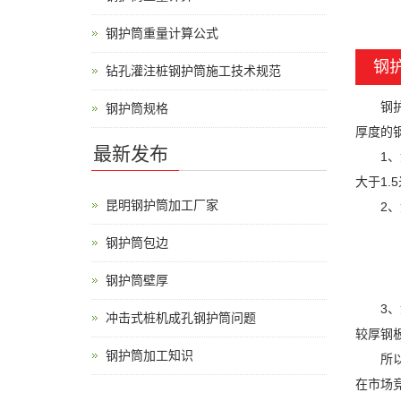
钢护筒重量计算公式
钢
钻孔灌注桩钢护筒施工技术规范
钢护筒
钢护筒规格
厚度的
最新发布
1、如
大于1
昆明钢护筒加工厂家
2、如
钢护筒包边
钢护筒壁厚
3、如
冲击式桩机成孔钢护筒问题
较厚钢
钢护筒加工知识
所以不
在市场