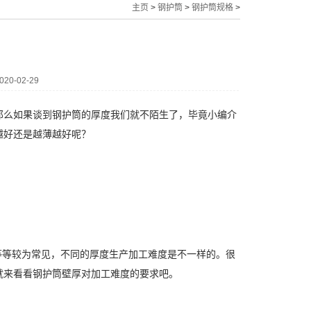
主页
>
钢护筒
>
钢护筒规格
>
0-02-29
那么如果谈到钢护筒的厚度我们就不陌生了，毕竟小编介
越好还是越薄越好呢？
度等等较为常见，不同的厚度生产加工难度是不一样的。很
就来看看钢护筒壁厚对加工难度的要求吧。