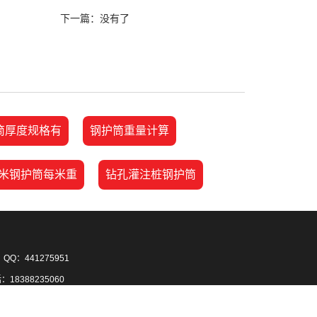
下一篇：没有了
筒厚度规格有
钢护筒重量计算
.6米钢护筒每米重
钻孔灌注桩钢护筒
Q：441275951
8388235060