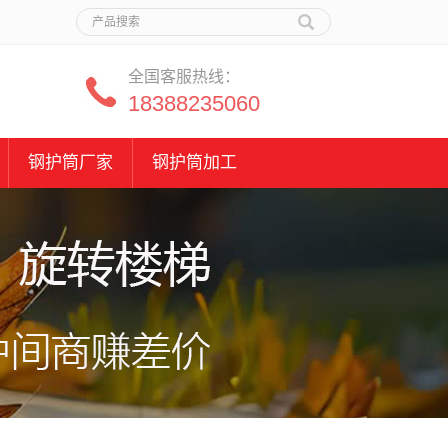
全国客服热线：
18388235060
钢护筒厂家
钢护筒加工