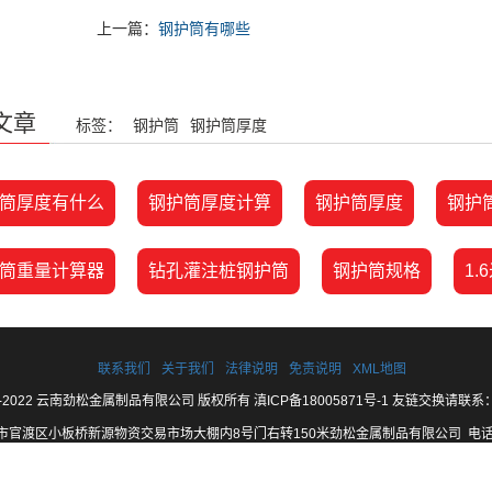
上一篇：
钢护筒有哪些
文章
标签：
钢护筒
钢护筒厚度
筒厚度有什么
钢护筒厚度计算
钢护筒厚度
钢护
筒重量计算器
钻孔灌注桩钢护筒
钢护筒规格
1
联系我们
关于我们
法律说明
免责说明
XML地图
 2016-2022 云南劲松金属制品有限公司 版权所有
滇ICP备18005871号-1
友链交换请联系：Q
官渡区小板桥新源物资交易市场大棚内8号门右转150米劲松金属制品有限公司 电话：1
网站地址：
https://www.ynjinsong.com