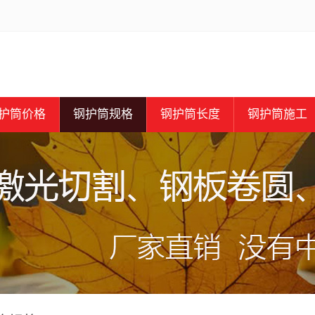
护筒价格
钢护筒规格
钢护筒长度
钢护筒施工