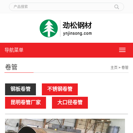
导航菜单
导
航
菜
卷管
主页
>
卷管
单
钢板卷管
不锈钢卷管
昆明卷管厂家
大口径卷管